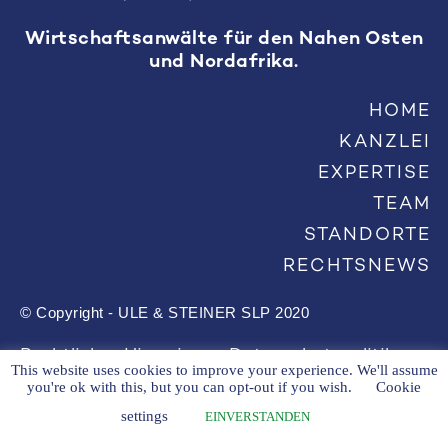
Wirtschaftsanwälte für den Nahen Osten
und Nordafrika.
HOME
KANZLEI
EXPERTISE
TEAM
STANDORTE
RECHTSNEWS
© Copyright - ULE & STEINER SLP 2020
Rechtlicher Hinweis
Datenschutzpolitik
This website uses cookies to improve your experience. We'll assume
you're ok with this, but you can opt-out if you wish.
Cookie
settings
EINVERSTANDEN