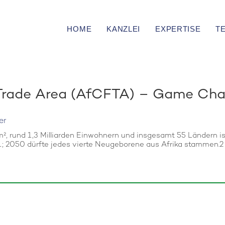
HOME
KANZLEI
EXPERTISE
T
 Trade Area (AfCFTA) – Game Cha
er
km², rund 1,3 Milliarden Einwohnern und insgesamt 55 Ländern is
t1; 2050 dürfte jedes vierte Neugeborene aus Afrika stammen.2