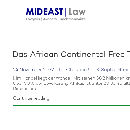
Skip
to
content
Das African Continental Free
24 November 2022 - Dr. Christian Ule & Sophie Grein
I. Im Handel liegt der Wandel Mit seinen 30,2 Millionen 
Über 50% der Bevölkerung Afrikas ist unter 20 Jahre al
Rohstoffen …
“Das
Continue reading
African
Continental
Free
Trade
Area
(AfCFTA)