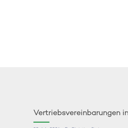
–
Game
Changer
für
Ägypten?”
Vertriebsvereinbarungen i