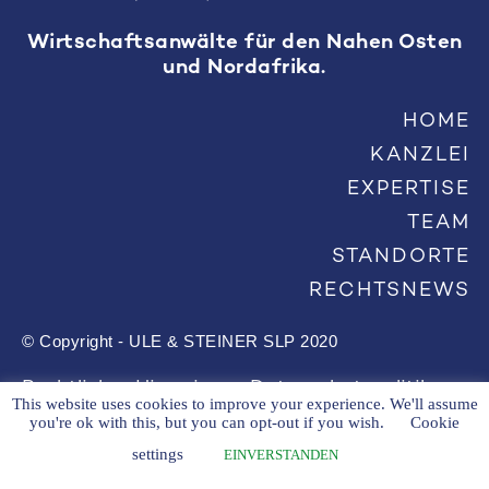
Wirtschaftsanwälte für den Nahen Osten
und Nordafrika.
HOME
KANZLEI
EXPERTISE
TEAM
STANDORTE
RECHTSNEWS
© Copyright - ULE & STEINER SLP 2020
Rechtlicher Hinweis
Datenschutzpolitik
This website uses cookies to improve your experience. We'll assume
you're ok with this, but you can opt-out if you wish.
Cookie
settings
EINVERSTANDEN