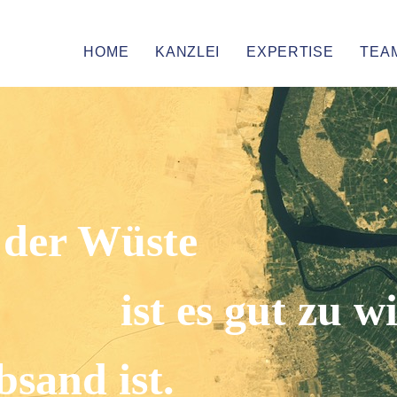
HOME
KANZLEI
EXPERTISE
TEA
 der Wüste
ist es gut zu w
bsand ist.