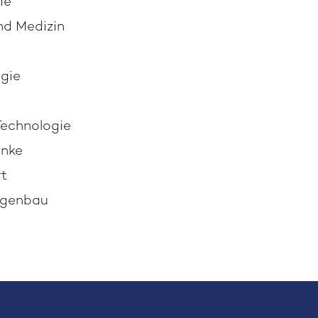
ie
d Medizin
ogie
Technologie
änke
rt
agenbau