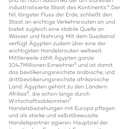
und ist nach Südafrika der am stärksten
4
industrialisierte Staat des Kontinents.
Der
Nil, längster Fluss der Erde, schließt den
Staat an wichtige Verkehrsrouten an und
bietet zugleich eine stabile Quelle an
Wasser und Nahrung. Mit dem Suezkanal
verfügt Ägypten zudem über eine der
wichtigsten Handelsrouten weltweit.
Mittlerweile zählt Ägypten ganze
5
104,7 Millionen Einwohner
und ist damit
das bevölkerungsreichste arabische, und
drittbevölkerungsreichste afrikanische
Land. Ägypten gehört zu den Ländern
6
Afrikas
, die schon lange durch
7
Wirtschaftsabkommen
Handelsbeziehungen mit Europa pflegen
und als starke und selbstbewusste
Handelspartner agieren. Hauptziel der