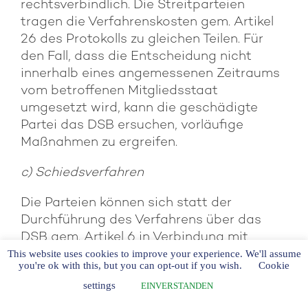
rechtsverbindlich. Die Streitparteien
tragen die Verfahrenskosten gem. Artikel
26 des Protokolls zu gleichen Teilen. Für
den Fall, dass die Entscheidung nicht
innerhalb eines angemessenen Zeitraums
vom betroffenen Mitgliedsstaat
umgesetzt wird, kann die geschädigte
Partei das DSB ersuchen, vorläufige
Maßnahmen zu ergreifen.
c) Schiedsverfahren
Die Parteien können sich statt der
Durchführung des Verfahrens über das
DSB gem. Artikel 6 in Verbindung mit
Artikel 27 des Protokolls auch auf die
This website uses cookies to improve your experience. We'll assume
you're ok with this, but you can opt-out if you wish.
Cookie
Durchführung eines Schiedsverfahrens
settings
EINVERSTANDEN
einigen. Voraussetzung ist lediglich, dass
die Parteien das DSB hiervon in Kenntnis