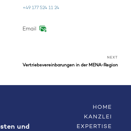
+49 177 524 11 24
LinkedIn
Email
Next
NEXT
Post
Vertriebsvereinbarungen in der MENA-Region
HOME
KANZLEI
Osten und
EXPERTISE