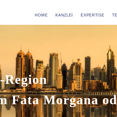
HOME
KANZLEI
EXPERTISE
T
-Region
um Fata Morgana
od