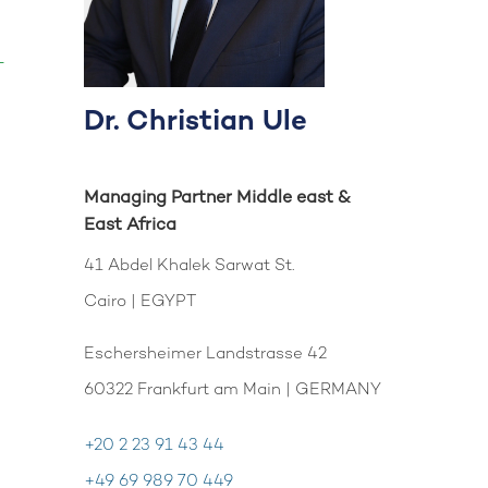
-
Dr. Christian Ule
Managing Partner Middle east &
East Africa
41 Abdel Khalek Sarwat St.
Cairo | EGYPT
Eschersheimer Landstrasse 42
60322 Frankfurt am Main | GERMANY
+20 2 23 91 43 44
+49 69 989 70 449