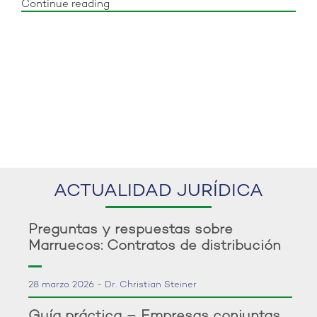
«Arbitraje
Continue reading
en
Medio
Oriente
y
Norte
de
África.
¿Es
posible?»
ACTUALIDAD JURÍDICA
Preguntas y respuestas sobre
Marruecos: Contratos de distribución
28 marzo 2026 - Dr. Christian Steiner
Guía práctica – Empresas conjuntas